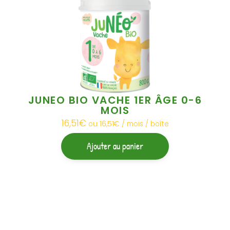
Nous souhaitons avant tout vous rassurer :
les laits infantiles Junéo ne sont pas concernés par la situation
actuellement évoquée.
Les événements récents liés à la présence de céréulide dans certains
ingrédients à base d'ARA ne concernent en aucun cas les laits
infantiles Junéo, ceux-ci ne faisant pas appel à l'ajout d'ARA de
synthèse.
Les laits Junéo ne sont donc pas concernés par les retraits-rappels en
cours et peuvent être utilisés en toute confiance.
JUNEO BIO VACHE 1ER ÂGE 0-6
MOIS
Dès la conception de ses formules, Junéo a fait le choix de ne pas
ajouter d'ARA de synthèse dans ses laits infantiles. Il s'agit d'un choix
16,51
€
ou 16,51€ / mois / boîte
nutritionnel, scientifique et technique, conforme à la réglementation
européenne en vigueur.
Ajouter au panier
La sécurité de votre bébé et la qualité de nos produits sont au cœur de
nos engagements. Les laits infantiles Junéo sont élaborés dans le
strict respect des exigences réglementaires européennes et font
l'objet de contrôles rigoureux tout au long de leur fabrication.
Notre équipe reste bien entendu à votre écoute pour répondre à vos
questions.
Nous vous remercions de votre confiance.