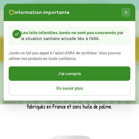
LIVRAISON GRATUITE DÈS 60€
Information importante
0
Les laits infantiles Junéo ne sont pas concernés
par
la situation sanitaire actuelle liée à l'ARA.
Junéo ne fait pas appel à l'ajout d'ARA de synthèse. Vous pouvez
utiliser nos produits en toute confiance.
J'ai compris
BIENVENUE DANS LA BOUTIQUE
En savoir plus
JUNÉO !
Découvrez nos laits infantiles BIO au lait de vache et lait de chèvre
fabriqués en France et sans huile de palme.
Chers parents,
Vous avez peut-être vu ou entendu récemment des informations
concernant des retraits de certains laits infantiles liés à un ingrédient
appelé ARA (acide arachidonique).