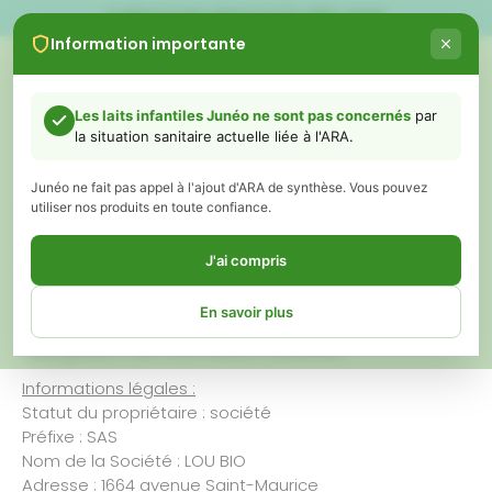
LIVRAISON GRATUITE DÈS 60€
Information importante
0
Les laits infantiles Junéo ne sont pas concernés
par
la situation sanitaire actuelle liée à l'ARA.
MENTIONS LÉGALES​
Junéo ne fait pas appel à l'ajout d'ARA de synthèse. Vous pouvez
utiliser nos produits en toute confiance.
1. Présentation du site :
Conformément aux dispositions des articles 6-III et 19
J'ai compris
de la Loi n° 2004-575 du 21 juin 2004 pour la Confiance
dans l’économie numérique, dite L.C.E.N., nous portons
En savoir plus
à la connaissance des utilisateurs et visiteurs du site
:www.juneo.fr les informations suivantes :
Chers parents,
Informations légales :
Statut du propriétaire : société
Vous avez peut-être vu ou entendu récemment des informations
Préfixe : SAS
concernant des retraits de certains laits infantiles liés à un ingrédient
Nom de la Société : LOU BIO
appelé ARA (acide arachidonique).
Adresse : 1664 avenue Saint-Maurice