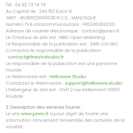
Nous souhaitons avant tout vous rassurer :
Tél : 04 92 73 74 79
les laits infantiles Junéo ne sont pas concernés par la situation
Au Capital de : 244 150 Euros €
actuellement évoquée.
SIRET : 45369226100036 R.C.S. : MANOSQUE
Les événements récents liés à la présence de céréulide dans certains
Numéro TVA intracommunautaire : FR52453692261
ingrédients à base d'ARA ne concernent en aucun cas les laits
Adresse de courrier électronique : contact@juneo.fr
infantiles Junéo, ceux-ci ne faisant pas appel à l'ajout d'ARA de
Le Créateur du site est : MBD Open Marketing
synthèse.
Le Responsable de la publication est : SARL LOU BIO
Les laits Junéo ne sont donc pas concernés par les retraits-rappels en
Contactez le responsable de la publication
cours et peuvent être utilisés en toute confiance.
:
contact@finestraloubio.fr
Le responsable de la publication est une personne
Dès la conception de ses formules, Junéo a fait le choix de ne pas
ajouter d'ARA de synthèse dans ses laits infantiles. Il s'agit d'un choix
morale
nutritionnel, scientifique et technique, conforme à la réglementation
Le Webmaster est :
Hellowww Studio
européenne en vigueur.
Contactez le Webmaster :
support@hellowww.studio
L’hébergeur du site est : OVH 2 rue Kellermann 59100
La sécurité de votre bébé et la qualité de nos produits sont au cœur de
Roubaix
nos engagements. Les laits infantiles Junéo sont élaborés dans le
strict respect des exigences réglementaires européennes et font
2. Description des services fournis :
l'objet de contrôles rigoureux tout au long de leur fabrication.
Le site
www.juneo.fr
a pour objet de fournir une
Notre équipe reste bien entendu à votre écoute pour répondre à vos
information concernant l’ensemble des activités de la
questions.
société.
Nous vous remercions de votre confiance.