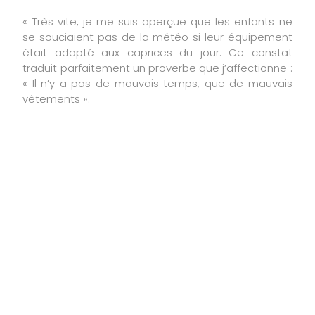
« Très vite, je me suis aperçue que les enfants ne
se souciaient pas de la météo si leur équipement
était adapté aux caprices du jour. Ce constat
traduit parfaitement un proverbe que j’affectionne :
« Il n’y a pas de mauvais temps, que de mauvais
vêtements ».
Concrètement,
comment enseignez-
vous les matières
scolaires ?