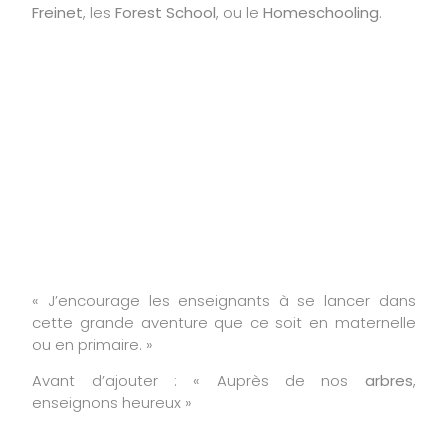
Freinet
, les
Forest School
, ou le
Homeschooling
.
Véronique, un
dernier mot pour la
fin ?
« J’encourage les enseignants à se lancer dans
cette grande aventure que ce soit en maternelle
ou en primaire. »
Avant d’ajouter : « Auprès de nos
arbres
,
enseignons heureux »