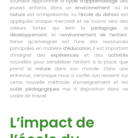
souhaité approfondir le
cycle d’apprentissage
des
jeunes enfants dans un
environnement
où la
— Emilie et Antoine, fondateurs de JUNÉO
nature
est omniprésente. Ici,
l’école du dehors
est
appliquée chaque mercredi et se tourne vers des
valeurs fortes qui lient la
pédagogie
, le
développement
et l’
environnement de l’enfant
.
Parce qu’enseigner est l’une des ressources
principales en matière
d’éducation
, il est important
d’intégrer des
expériences
et des
activités
nouvelles pour sensibiliser l’enfant à la place que
prend la
nature
dans son monde. Dans une
entrevue, Véronique nous a confié son ressenti sur
cette nouvelle méthode d’enseignement et les
outils pédagogiques
mis à disposition dans ce
cadre de travail.
L’impact de