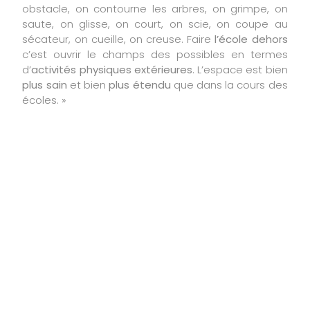
obstacle, on contourne les arbres, on grimpe, on
saute, on glisse, on court, on scie, on coupe au
sécateur, on cueille, on creuse. Faire
l’école dehors
c’est ouvrir le champs des possibles en termes
d’
activités physiques extérieures
. L’espace est bien
plus sain
et bien
plus étendu
que dans la cours des
écoles. »
Pouvez-vous nous
raconter la journée
type de l’école du
dehors ?