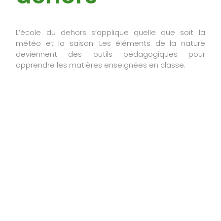
L’école du dehors s’applique quelle que soit la
météo et la saison. Les éléments de la nature
deviennent des outils pédagogiques pour
apprendre les matières enseignées en classe.
L’école du dehors
dans le froid ou sous
la pluie, ça
ressemble à quoi ?