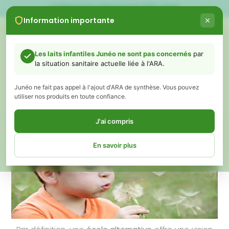
LIVRAISON GRATUITE DÈS 60€
Information importante
0
Les laits infantiles Junéo ne sont pas concernés
par
la situation sanitaire actuelle liée à l'ARA.
L’ÉCOLE DU DEHORS : UNE
PÉDAGOGIE ALTERNATIVE !
Junéo ne fait pas appel à l'ajout d'ARA de synthèse. Vous pouvez
utiliser nos produits en toute confiance.
novembre 20, 2020
Juneo
J'ai compris
En savoir plus
Chers parents,
Vous avez peut-être vu ou entendu récemment des informations
concernant des retraits de certains laits infantiles liés à un ingrédient
appelé ARA (acide arachidonique).