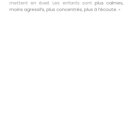
mettent en éveil. Les enfants sont
plus calmes,
moins agressifs, plus concentrés, plus à l’écoute
. »
Peut-on dire que la
nature a un effet
bénéfique sur
l’apprentissage de
l’enfant ?