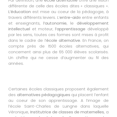
Par définition, une
école alternative
offre une vision
Nous souhaitons avant tout vous rassurer :
différente de celle des écoles dites « classiques ».
les laits infantiles Junéo ne sont pas concernés par la situation
L’éducation
est mise au coeur de la pédagogie, à
actuellement évoquée.
travers différents leviers. L’
entre-aid
e entre enfants
Les événements récents liés à la présence de céréulide dans certains
et enseignants,
l’autonomie
, le
développement
ingrédients à base d'ARA ne concernent en aucun cas les laits
intellectuel
et moteur,
l’apprentissage
développé
infantiles Junéo, ceux-ci ne faisant pas appel à l'ajout d'ARA de
par les sens, toutes ces formes sont mises à profit
synthèse.
dans le cadre de l’
école alternative
. En France, on
Les laits Junéo ne sont donc pas concernés par les retraits-rappels en
compte près de 1500 écoles alternatives, qui
cours et peuvent être utilisés en toute confiance.
concernent ainsi plus de 65 000 élèves scolarisés.
Dès la conception de ses formules, Junéo a fait le choix de ne pas
Un chiffre qui ne cesse d’augmenter au fil des
ajouter d'ARA de synthèse dans ses laits infantiles. Il s'agit d'un choix
années.
nutritionnel, scientifique et technique, conforme à la réglementation
européenne en vigueur.
La sécurité de votre bébé et la qualité de nos produits sont au cœur de
nos engagements. Les laits infantiles Junéo sont élaborés dans le
Certaines écoles classiques proposent également
strict respect des exigences réglementaires européennes et font
des
alternatives pédagogiques
qui placent l’enfant
l'objet de contrôles rigoureux tout au long de leur fabrication.
au coeur de son apprentissage. A l’image de
Notre équipe reste bien entendu à votre écoute pour répondre à vos
l’école Saint-Charles de Luingne dans laquelle
questions.
Véronique,
Institutrice de classes de maternelles
, a
Nous vous remercions de votre confiance.