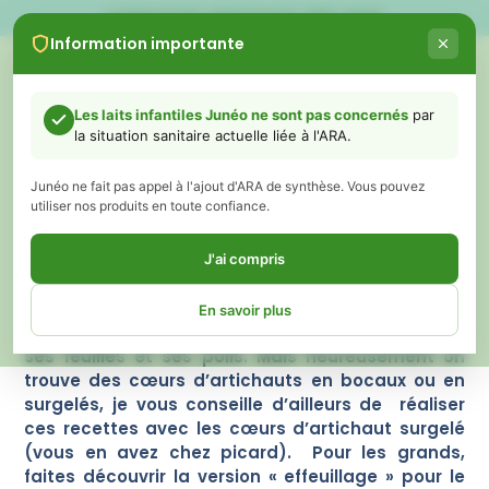
LIVRAISON GRATUITE DÈS 60€
Information importante
0
Les laits infantiles Junéo ne sont pas concernés
par
la situation sanitaire actuelle liée à l'ARA.
RECETTE : PURÉE D’ARTICHAUT À
LA VAPEUR (DÈS 6 MOIS) + RIZ
Junéo ne fait pas appel à l'ajout d'ARA de synthèse. Vous pouvez
(DÈS 8 MOIS)
utiliser nos produits en toute confiance.
mai 8, 2020
Juneo
J'ai compris
Voilà un vrai légume de printemps : l’artichaut ! Il
est vrai que pour les petits, l’artichaut ne semble
En savoir plus
pas le légume le plus facile à consommer avec
ses feuilles et ses poils. Mais heureusement on
trouve des cœurs d’artichauts en bocaux ou en
Chers parents,
surgelés, je vous conseille d’ailleurs de réaliser
Vous avez peut-être vu ou entendu récemment des informations
ces recettes avec les cœurs d’artichaut surgelé
concernant des retraits de certains laits infantiles liés à un ingrédient
(vous en avez chez picard). Pour les grands,
appelé ARA (acide arachidonique).
faites découvrir la version « effeuillage » pour le