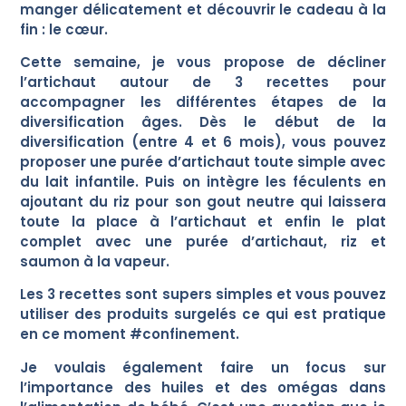
Nous souhaitons avant tout vous rassurer :
manger délicatement et découvrir le cadeau à la
les laits infantiles Junéo ne sont pas concernés par la situation
fin : le cœur.
actuellement évoquée.
Cette semaine, je vous propose de décliner
Les événements récents liés à la présence de céréulide dans certains
l’artichaut autour de 3 recettes pour
ingrédients à base d'ARA ne concernent en aucun cas les laits
accompagner les différentes étapes de la
infantiles Junéo, ceux-ci ne faisant pas appel à l'ajout d'ARA de
diversification âges. Dès le début de la
synthèse.
diversification (entre 4 et 6 mois), vous pouvez
Les laits Junéo ne sont donc pas concernés par les retraits-rappels en
proposer une purée d’artichaut toute simple avec
cours et peuvent être utilisés en toute confiance.
du lait infantile. Puis on intègre les féculents en
Dès la conception de ses formules, Junéo a fait le choix de ne pas
ajoutant du riz pour son gout neutre qui laissera
ajouter d'ARA de synthèse dans ses laits infantiles. Il s'agit d'un choix
toute la place à l’artichaut et enfin le plat
nutritionnel, scientifique et technique, conforme à la réglementation
complet avec une purée d’artichaut, riz et
européenne en vigueur.
saumon à la vapeur.
La sécurité de votre bébé et la qualité de nos produits sont au cœur de
Les 3 recettes sont supers simples et vous pouvez
nos engagements. Les laits infantiles Junéo sont élaborés dans le
strict respect des exigences réglementaires européennes et font
utiliser des produits surgelés ce qui est pratique
l'objet de contrôles rigoureux tout au long de leur fabrication.
en ce moment #confinement.
Notre équipe reste bien entendu à votre écoute pour répondre à vos
Je voulais également faire un focus sur
questions.
l’importance des huiles et des omégas dans
Nous vous remercions de votre confiance.