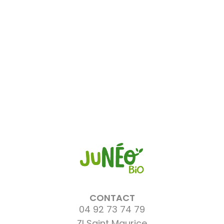
L
CONTACT
04 92 73 74 79
ZI Saint Maurice