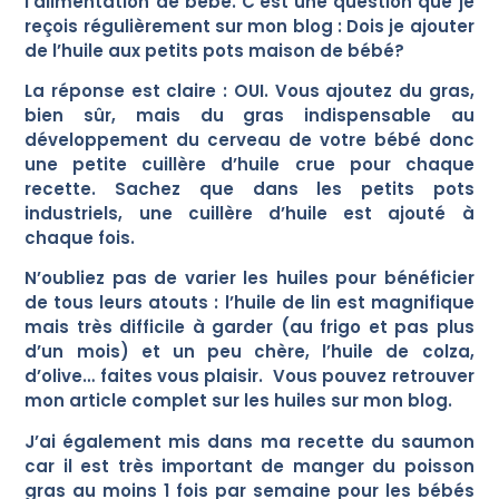
l’alimentation de bébé. C’est une question que je
reçois régulièrement sur mon blog : Dois je ajouter
— Emilie et Antoine, fondateurs de JUNÉO
de l’huile aux petits pots maison de bébé?
La réponse est claire : OUI. Vous ajoutez du gras,
bien sûr, mais du gras indispensable au
développement du cerveau de votre bébé donc
une petite cuillère d’huile crue pour chaque
recette. Sachez que dans les petits pots
industriels, une cuillère d’huile est ajouté à
chaque fois.
N’oubliez pas de varier les huiles pour bénéficier
de tous leurs atouts : l’huile de lin est magnifique
mais très difficile à garder (au frigo et pas plus
d’un mois) et un peu chère, l’huile de colza,
d’olive… faites vous plaisir. Vous pouvez retrouver
mon article complet sur les huiles sur mon blog.
J’ai également mis dans ma recette du saumon
car il est très important de manger du poisson
gras au moins 1 fois par semaine pour les bébés