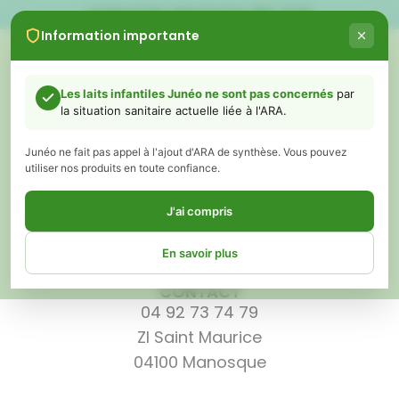
LIVRAISON GRATUITE DÈS 60€
Information importante
0
Les laits infantiles Junéo ne sont pas concernés
par
la situation sanitaire actuelle liée à l'ARA.
3
Junéo ne fait pas appel à l'ajout d'ARA de synthèse. Vous pouvez
utiliser nos produits en toute confiance.
J'ai compris
En savoir plus
CONTACT
04 92 73 74 79
Chers parents,
ZI Saint Maurice
Vous avez peut-être vu ou entendu récemment des informations
concernant des retraits de certains laits infantiles liés à un ingrédient
04100 Manosque
appelé ARA (acide arachidonique).