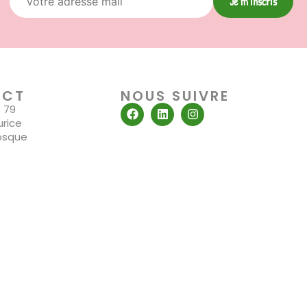
Je m'inscris
ACT
NOUS SUIVRE
4 79
urice
osque