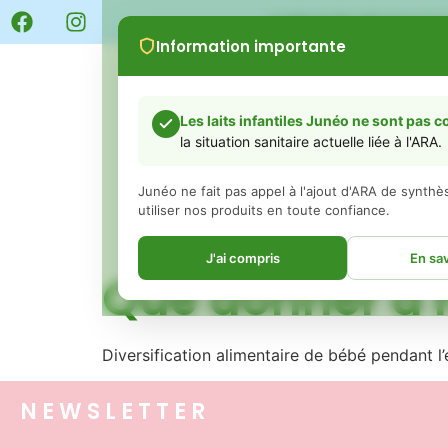
LIVRAISON GRATUITE 
Information importante
BOUTIQUE
Abonne
Les laits infantiles Junéo ne sont pas 
la situation sanitaire actuelle liée à l'ARA.
Junéo ne fait pas appel à l'ajout d'ARA de synth
ÉTIQUETTE :
DEN
utiliser nos produits en toute confiance.
J'ai compris
En sav
Que donner à 
Chers parents,
Diversification alimentaire de bébé pendant l’
Vous avez peut-être vu ou entendu récemment d
concernant des retraits de certains laits infantiles
ingrédient appelé ARA (acide arachidonique).
NEWSLETTER
Nous souhaitons avant tout vous rassurer :