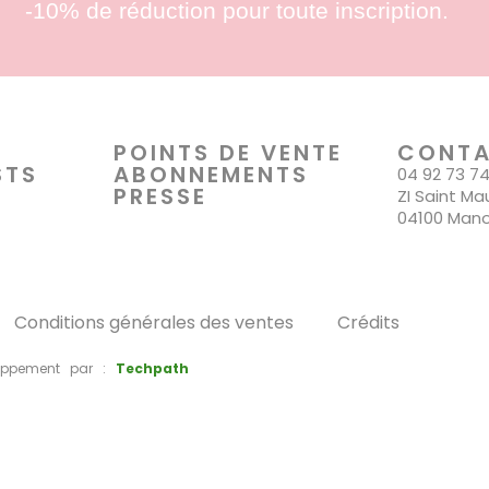
ar la situation
-10% de réduction pour toute inscription.
réulide dans
 en aucun cas les
 à l'ajout d'ARA
POINTS DE VENTE
CONT
STS
ABONNEMENTS
04 92 73 7
s retraits-
PRESSE
ZI Saint Ma
e confiance.
04100 Man
e choix de ne pas
 Il s'agit d'un
forme à la
Conditions générales des ventes
Crédits
oduits sont au
unéo sont
ppement par :
Techpath
glementaires
ux tout au long de
 pour répondre à