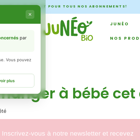
À PARTIR DE 60€ ET POUR TOUS NOS ABONNEMENTS!
ment
JUNÉO
concernés
par
NOS PROD
èse. Vous pouvez
TS DE BÉBÉ
oir plus
manger à bébé cet 
été
es informations
 liés à un
Inscrivez-vous à notre newsletter et recevez