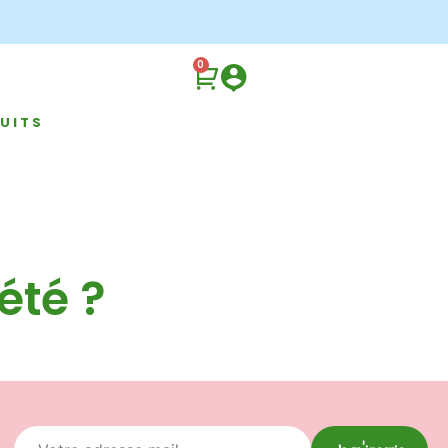
0
UITS
été ?