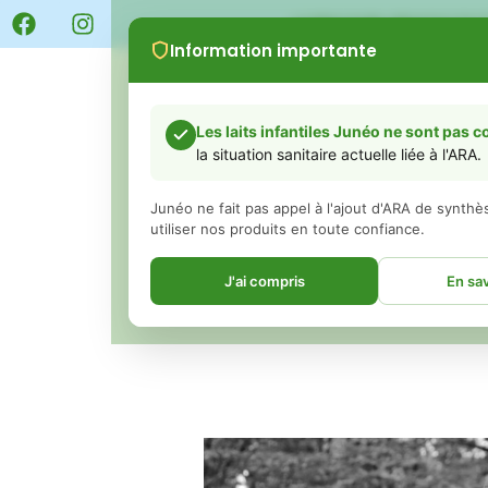
LIVRAISON GRATUITE 
Information importante
BOUTIQUE
Abonne
Les laits infantiles Junéo ne sont pas 
la situation sanitaire actuelle liée à l'ARA.
Junéo ne fait pas appel à l'ajout d'ARA de synth
utiliser nos produits en toute confiance.
BURNOUT
J'ai compris
En sav
Chers parents,
Vous avez peut-être vu ou entendu récemment d
concernant des retraits de certains laits infantiles
ingrédient appelé ARA (acide arachidonique).
Nous souhaitons avant tout vous rassurer :