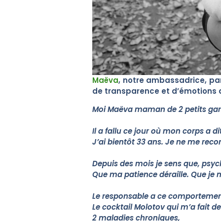
vos questions.
Nous vous remercions de votre confiance.
— Emilie et Antoine, fondateurs de JUNÉO
Maëva
, notre ambassadrice, pa
de transparence et d’émotions qu
Moi Maëva maman de 2 petits garço
Il a fallu ce jour où mon corps a 
J’ai bientôt 33 ans. Je ne me reco
Depuis des mois je sens que, psyc
Que ma patience déraille. Que je n
Le responsable a ce comportement
Le cocktail Molotov qui m’a fait d
2 maladies chroniques,