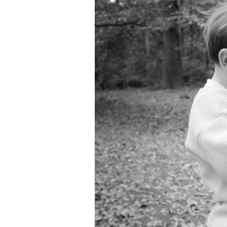
les laits infantiles Junéo ne sont pas concernés p
actuellement évoquée.
Les événements récents liés à la présence de cé
certains ingrédients à base d'ARA ne concernent
laits infantiles Junéo, ceux-ci ne faisant pas appel
de synthèse.
Les laits Junéo ne sont donc pas concernés par le
rappels en cours et peuvent être utilisés en tout
Dès la conception de ses formules, Junéo a fait l
ajouter d'ARA de synthèse dans ses laits infantiles.
choix nutritionnel, scientifique et technique, con
réglementation européenne en vigueur.
La sécurité de votre bébé et la qualité de nos pr
cœur de nos engagements. Les laits infantiles J
élaborés dans le strict respect des exigences ré
européennes et font l'objet de contrôles rigoure
leur fabrication.
Notre équipe reste bien entendu à votre écoute