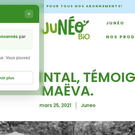
À PARTIR DE 60€ ET POUR TOUS NOS ABONNEMENTS!
ment
JUNÉO
concernés
par
NOS PROD
èse. Vous pouvez
 PARENTAL, TÉMOI
oir plus
MAËVA.
mars 25, 2021
Juneo
es informations
 liés à un