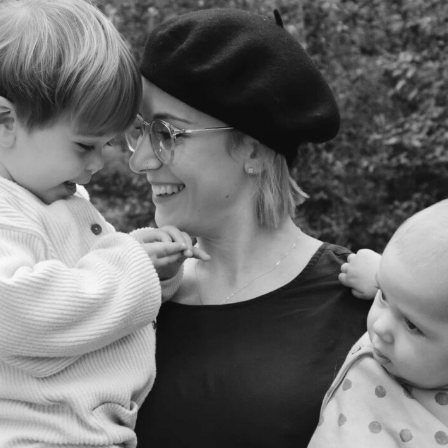
ar la situation
réulide dans
 en aucun cas les
 à l'ajout d'ARA
s retraits-
e confiance.
e choix de ne pas
 Il s'agit d'un
forme à la
oduits sont au
unéo sont
glementaires
ux tout au long de
 pour répondre à