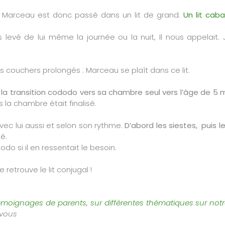
f, Marceau est donc passé dans un lit de grand.
Un lit cab
 levé de lui même la journée ou la nuit, Il nous appelait.
es couchers prolongés : Marceau se plaît dans ce lit.
ait la transition cododo vers sa chambre seul vers l’âge de 5
la chambre était finalisé.
vec lui aussi et selon son rythme.
D’abord les siestes, puis l
é.
dodo si il en ressentait le besoin.
e retrouve le lit conjugal !
émoignages de parents, sur différentes thématiques sur notr
 vous