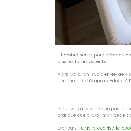
vos questions.
Nous vous remercions de votre confiance.
— Emilie et Antoine, fondateurs de JUNÉO
Chambre seul.e pour bébé ou co-
plus les futurs parents
!
Alors voilà, on avait envie de v
comment
de l’étape co-dodo à l
» J »avais à cœur de ne pas laiss
pratique que d’avoir mon bébé sou
D’ailleurs, l
‘OMS préconise le cod