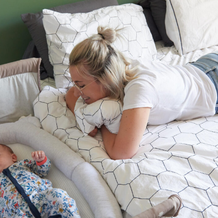
ar la situation
réulide dans
 en aucun cas les
 à l'ajout d'ARA
s retraits-
e confiance.
e choix de ne pas
 Il s'agit d'un
forme à la
oduits sont au
unéo sont
glementaires
ux tout au long de
 pour répondre à