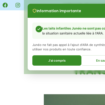
LIVRAISON GRATUITE 
Information importante
BOUTIQUE
Abonne
Les laits infantiles Junéo ne sont pas 
la situation sanitaire actuelle liée à l'ARA.
Junéo ne fait pas appel à l'ajout d'ARA de synth
utiliser nos produits en toute confiance.
DU CODOD
J'ai compris
En sav
TRANS
Chers parents,
Vous avez peut-être vu ou entendu récemment d
concernant des retraits de certains laits infantiles
ingrédient appelé ARA (acide arachidonique).
Nous souhaitons avant tout vous rassurer :