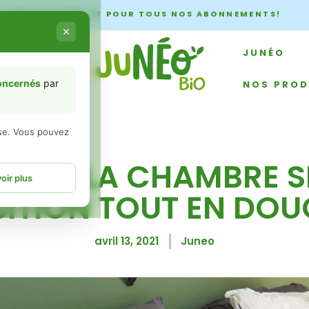
À PARTIR DE 60€ ET POUR TOUS NOS ABONNEMENTS!
ment
JUNÉO
concernés
par
NOS PROD
èse. Vous pouvez
O À LA CHAMBRE SE
oir plus
ITION TOUT EN DOU
avril 13, 2021
Juneo
es informations
 liés à un