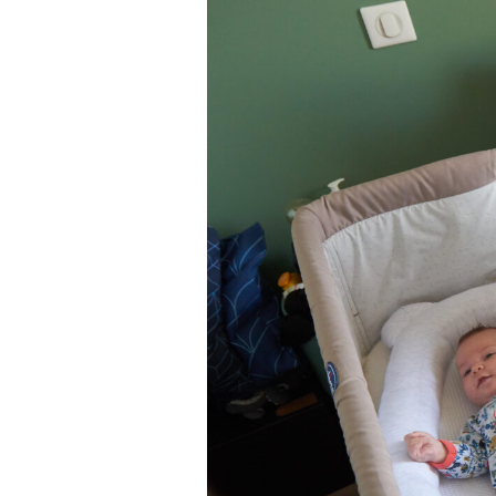
les laits infantiles Junéo ne sont pas concernés p
actuellement évoquée.
Les événements récents liés à la présence de cé
certains ingrédients à base d'ARA ne concernent
laits infantiles Junéo, ceux-ci ne faisant pas appel
de synthèse.
Les laits Junéo ne sont donc pas concernés par le
rappels en cours et peuvent être utilisés en tout
Dès la conception de ses formules, Junéo a fait l
ajouter d'ARA de synthèse dans ses laits infantiles.
choix nutritionnel, scientifique et technique, con
réglementation européenne en vigueur.
La sécurité de votre bébé et la qualité de nos pr
cœur de nos engagements. Les laits infantiles J
élaborés dans le strict respect des exigences ré
européennes et font l'objet de contrôles rigoure
leur fabrication.
Notre équipe reste bien entendu à votre écoute