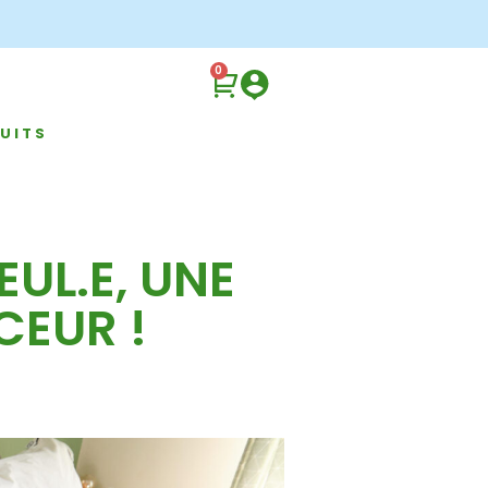
0
UITS
UL.E, UNE
CEUR !